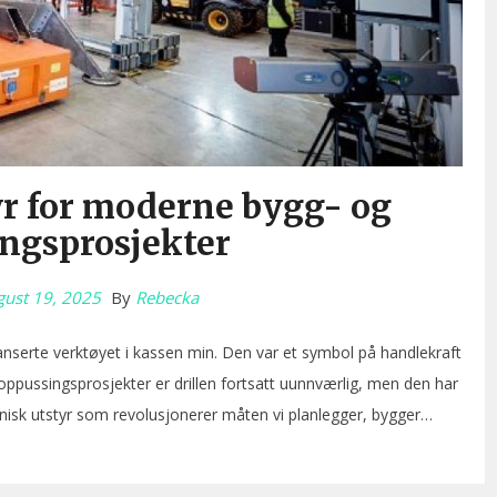
yr for moderne bygg- og
ngsprosjekter
gust 19, 2025
By
Rebecka
vanserte verktøyet i kassen min. Den var et symbol på handlekraft
g oppussingsprosjekter er drillen fortsatt uunnværlig, men den har
onisk utstyr som revolusjonerer måten vi planlegger, bygger…