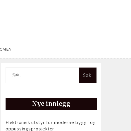
NOMIEN
Leit
etter:
Nye innlegg
Elektronisk utstyr for moderne bygg- og
oppussingsprosjekter