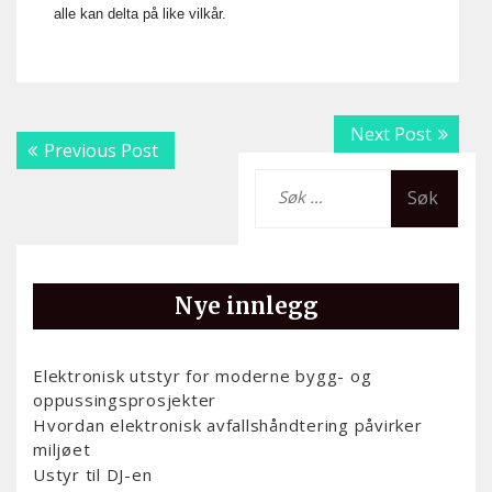
alle kan delta på like vilkår.
Innleggsnavigering
Next
Next Post
Previous
Previous Post
post:
post:
Leit
etter:
Nye innlegg
Elektronisk utstyr for moderne bygg- og
oppussingsprosjekter
Hvordan elektronisk avfallshåndtering påvirker
miljøet
Ustyr til DJ-en