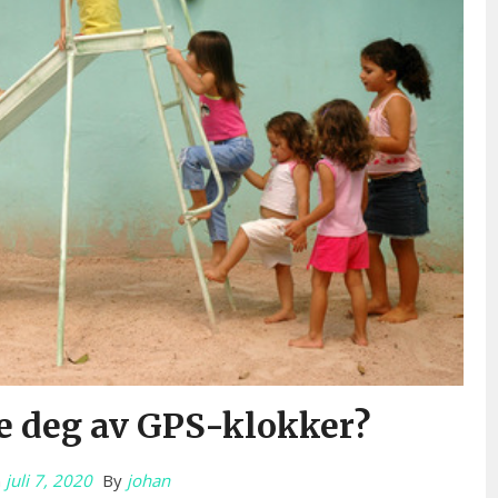
e deg av GPS-klokker?
n
juli 7, 2020
By
johan