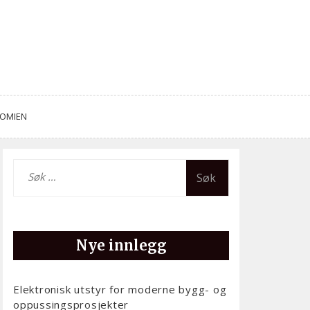
NOMIEN
Leit
etter:
Nye innlegg
Elektronisk utstyr for moderne bygg- og
oppussingsprosjekter