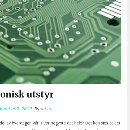
onisk utstyr
ptember 2, 2019
By
johan
 del av hverdagen vår. Hvor begynte det hele? Det kan sies at det