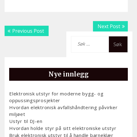
Innleggsnavigering
Next
Next Post
Previous
Previous Post
post:
post:
Leit
etter:
Nye innlegg
Elektronisk utstyr for moderne bygg- og
oppussingsprosjekter
Hvordan elektronisk avfallshåndtering påvirker
miljøet
Ustyr til DJ-en
Hvordan holde styr på sitt elektroniske utstyr
Bruk elektronisk utstyr til å handle barneklær